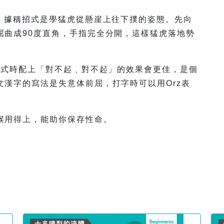
招，據稱招式是學猛虎從懸崖上往下撲的姿態。先向
屈曲成90度直角，手指完全分開，這樣猛虎落地勢
招式時配上「對不起﹑對不起」的效果會更佳，是個
漢字的寫法是失意体前屈，打字時可以用Orz表
候用得上，能助你保存性命。