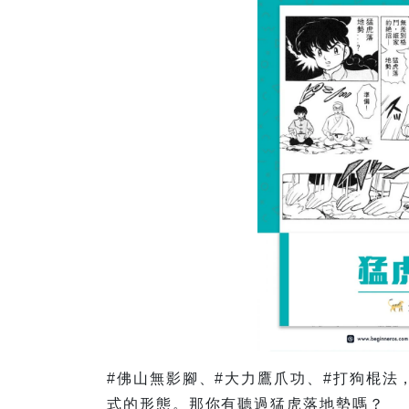
#佛山無影腳、#大力鷹爪功、#打狗棍法
式的形態。那你有聽過猛虎落地勢嗎？