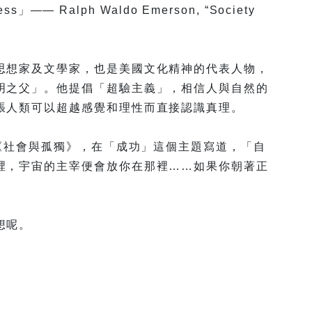
success」—— Ralph Waldo Emerson, “Society
思想家及文學家，也是美國文化精神的代表人物，
明之父」。他提倡「超驗主義」，相信人與自然的
張人類可以超越感覺和理性而直接認識真理。
 《社會與孤獨》，在「成功」這個主題寫道，「自
裡，宇宙的主宰便會放你在那裡……如果你朝著正
想呢。