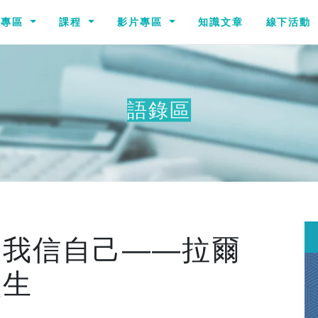
識專區
課程
影片專區
知識文章
線下活動
語錄區
像我信自己——拉爾
默生