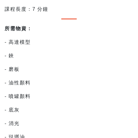
課程長度：7 分鐘
所需物資：
- 高達模型
- 鋏
- 磨板
- 油性顏料
- 噴罐顏料
- 底灰
- 消光
- 琺瑯油