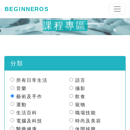
BEGINNEROS
課程專區
分類
所有日常生活
語言
音樂
攝影
藝術及手作
飲食
運動
寵物
生活百科
職場技能
電腦及科技
時尚及美容
醫藥健康
休閒娛樂