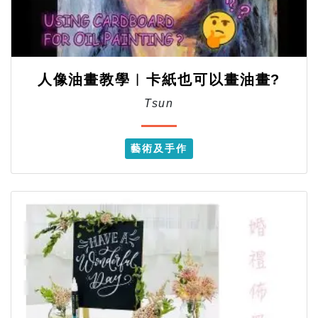
人像油畫教學︱卡紙也可以畫油畫?
Tsun
藝術及手作