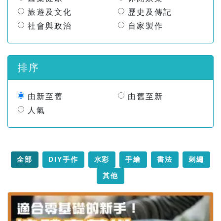
旅遊及文化
歷史及傳記
社會與政治
自家製作
排序
由新至舊
由舊至新
人氣
全部
DIY手作
水彩
手繪
書法
刺繡
其他