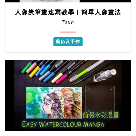
人像炭筆畫速寫教學︱簡單人像畫法
Tsun
藝術及手作