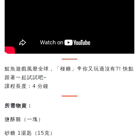
魷魚遊戲風靡全球，「椪糖」🍭你又玩過沒有?! 快點
跟著一起試試吧~
課程長度：4 分鐘
所需物資：
鹽酥雞（一塊）
砂糖 1湯匙（15克）