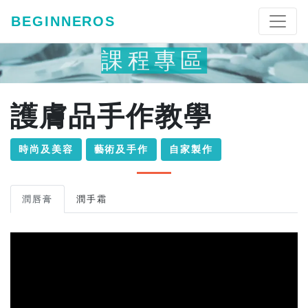
BEGINNEROS
課程專區
護膚品手作教學
時尚及美容
藝術及手作
自家製作
潤唇膏
潤手霜