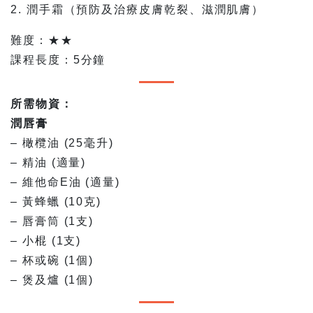
2. 潤手霜（預防及治療皮膚乾裂、滋潤肌膚）
難度：★★
課程長度：5分鐘
所需物資：
潤唇膏
– 橄欖油 (25毫升)
– 精油 (適量)
– 維他命E油 (適量)
– 黃蜂蠟 (10克)
– 唇膏筒 (1支)
– 小棍 (1支)
– 杯或碗 (1個)
– 煲及爐 (1個)