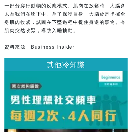
一部分爬行動物的反應模式。肌肉在放鬆時，大腦會
以為我們在墜下中。為了保護自身，大腦於是指揮全
身肌肉收緊，試圖在下墜過程中捉住身邊的事物。令
肌肉突然收緊，導致入睡抽動。
資料來源：Business Insider
知識
其他冷知