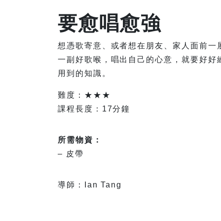
要愈唱愈強
想憑歌寄意、或者想在朋友、家人面前一
一副好歌喉，唱出自己的心意，就要好好
用到的知識。
難度：★★★
課程長度：17分鐘
所需物資：
– 皮帶
導師：Ian Tang