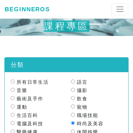
BEGINNEROS
課程專區
分類
所有日常生活
語言
音樂
攝影
藝術及手作
飲食
運動
寵物
生活百科
職場技能
電腦及科技
時尚及美容
醫藥健康
休閒娛樂