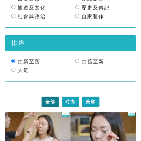
旅遊及文化
歷史及傳記
社會與政治
自家製作
排序
由新至舊
由舊至新
人氣
全部
時尚
美容