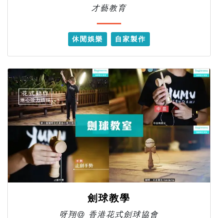
才藝教育
休閒娛樂
自家製作
劍球教學
呀翔@ 香港花式劍球協會