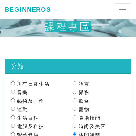
BEGINNEROS
課程專區
分類
所有日常生活
語言
音樂
攝影
藝術及手作
飲食
運動
寵物
生活百科
職場技能
電腦及科技
時尚及美容
醫藥健康
休閒娛樂