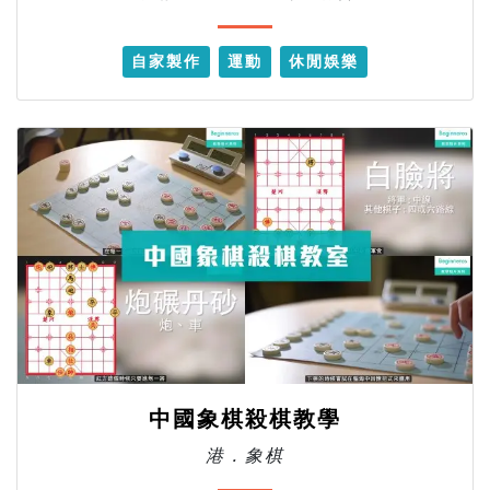
自家製作
運動
休閒娛樂
中國象棋殺棋教學
港．象棋