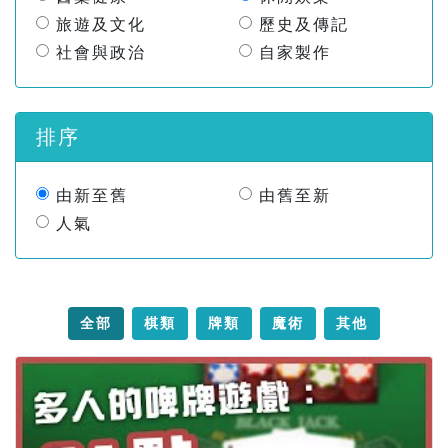
旅遊及文化
歷史及傳記
社會與政治
自家製作
排序
由新至舊
由舊至新
人氣
全部
棋類
牌類
魔術
其他