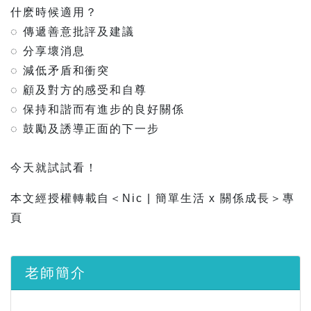
什麽時候適用？⠀
◌ 傳遞善意批評及建議⠀
◌ 分享壞消息⠀
◌ 減低矛盾和衝突⠀
◌ 顧及對方的感受和自尊⠀
◌ 保持和諧而有進步的良好關係⠀
◌ 鼓勵及誘導正面的下一步⠀
⠀
今天就試試看！⠀
本文經授權轉載自＜Nic | 簡單生活 x 關係成長＞專
頁
老師簡介