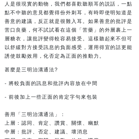
人是很現實的動物，我們都喜歡聽順耳的説話，一點
點不中聽的意見都覺得份外刺耳，有時即使明知道是
善意的建議，反正就是很難入耳。如果善意的批評是
苦口良藥，何不試試看在這個「苦藥」的外層裹上一
層糖衣，讓批評變得較容易接受。這樣聽起來不但可
以舒緩對方接受訊息的負面感受，運用得宜的話更能
誘使鼓勵效用，化否定為正面的推動力。⠀
甚麼是三明治溝通法?
- 將較負面的訊息和批評內容放在中間
- 前後加上一些正面的肯定字句來包裝
⠀
善用「三明治溝通法」：⠀
上層：認同、肯定、讚賞、關懷、幽默⠀
中層：批評、否定、建議、壞消息⠀