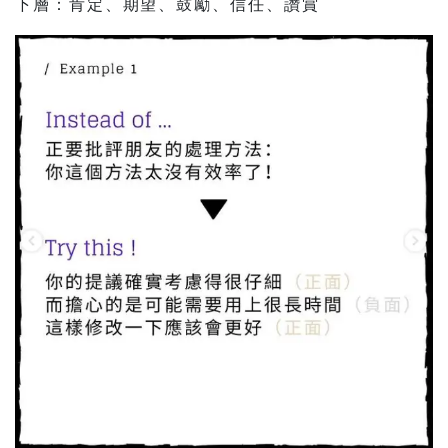
下層：肯定、期望、鼓勵、信任、讚賞⠀