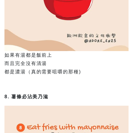
如果有湯都是飯前上
而且完全沒有清湯
都是濃湯（真的需要咀嚼的那種 )
8. 薯條必沾美乃滋