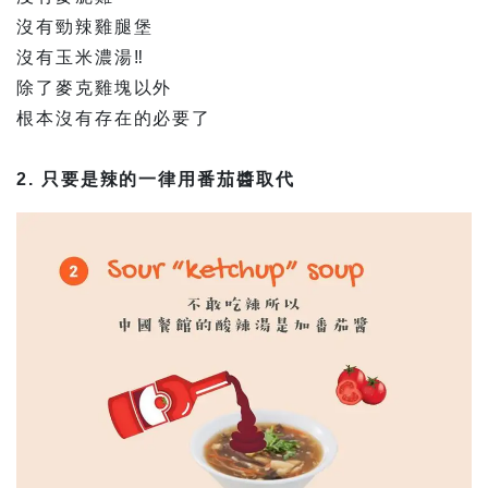
沒有勁辣雞腿堡
沒有玉米濃湯‼️
除了麥克雞塊以外
根本沒有存在的必要了
2. 只要是辣的一律用番茄醬取代