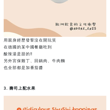
用親身經歷發誓沒在開玩笑
在德國的某中國餐廳吃到
酸辣湯是甜的‼️
另外宮保雞丁、回鍋肉、牛肉麵
也全部都是加番茄醬
3. 壽司上配水果