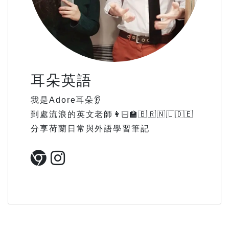
耳朵英語
我是Adore耳朵👂
到處流浪的英文老師👩🏻‍🏫🇧🇷🇳🇱🇩🇪
分享荷蘭日常與外語學習筆記