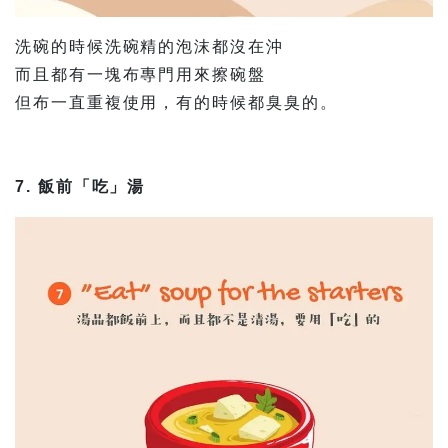
洗碗的時候洗碗精的泡沫都沒在沖
而且都有一塊布專門用來擦碗盤
但布一直重複使用，有的時候都臭臭的。
7. 飯前「吃」湯