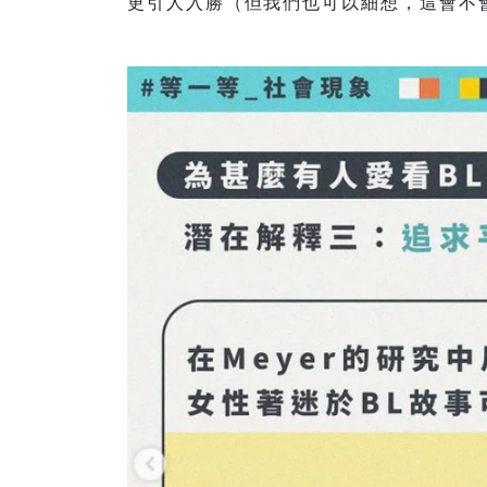
更引人入勝（但我們也可以細想，這會不會
⁣⁣