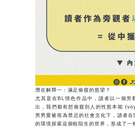
潛在解釋一：滿足偷窺的慾望？⁣⁣
尤其是在BL情色作品中，讀者以一個旁
出，我們都有想偷窺別人的性慾本能 (voyeu
男男愛被視為禁忌的社會文化下，讀者在
的環境探索這個較陌生的世界，形成了一種
⁣⁣