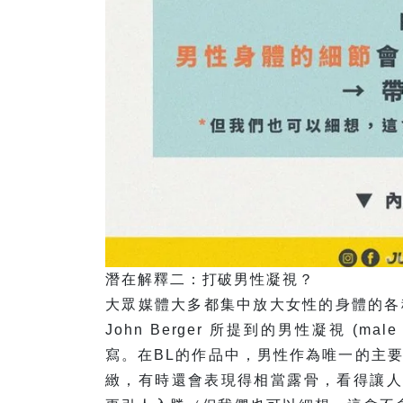
潛在解釋二：打破男性凝視？⁣⁣
大眾媒體大多都集中放大女性的身體的各
John Berger 所提到的男性凝視 (m
寫。在BL的作品中，男性作為唯一的主
緻，有時還會表現得相當露骨，看得讓人臉紅