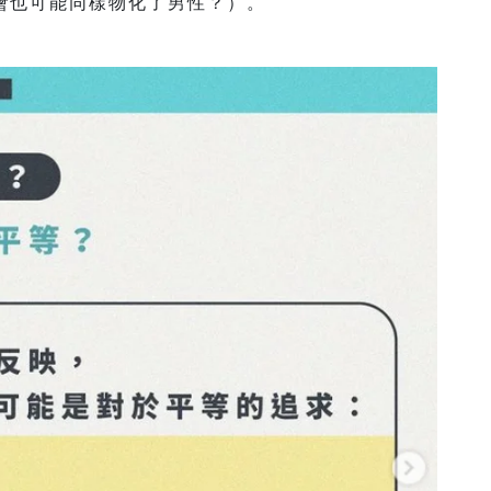
也可能同樣物化了男性？）。⁣⁣