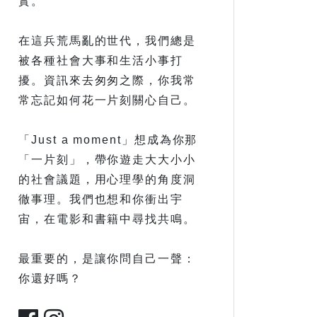
實。
在這兵荒馬亂的世代，我們總是
被各種社會大事和生活小事打
擾。資訊來去匆匆之際，你我常
常忘記如何花一片刻關心自己。
「Just a moment」想成為你那
「一片刻」，帶你遊走大大小小
的社會議題，用心理學的角度洞
徹事理。我們也想和你衝出宇
宙，在電影和書籍中尋找共鳴。
最重要的，是讓你問自己一聲：
你還好嗎？