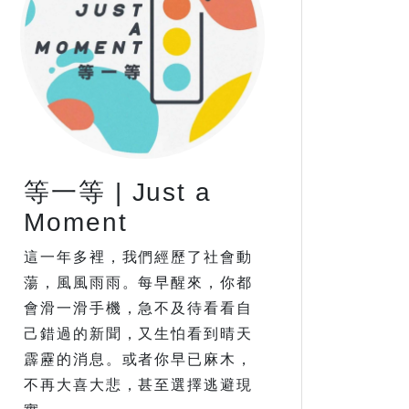
等一等 | Just a
Moment
這一年多裡，我們經歷了社會動
蕩，風風雨雨。每早醒來，你都
會滑一滑手機，急不及待看看自
己錯過的新聞，又生怕看到晴天
霹靂的消息。或者你早已麻木，
不再大喜大悲，甚至選擇逃避現