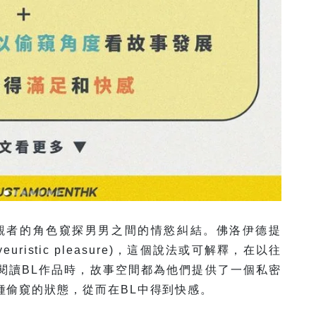
觀者的角色窺探男男之間的情慾糾結。佛洛伊德提
ristic pleasure)，這個說法或可解釋，在以往
閱讀BL作品時，故事空間都為他們提供了一個私密
偷窺的狀態，從而在BL中得到快感。⁣⁣