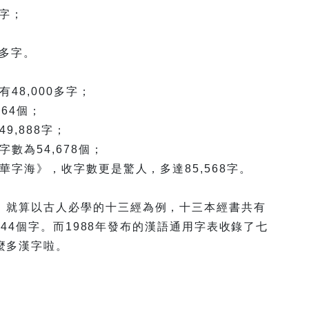
1字；
0多字。
48,000多字；
64個；
9,888字；
數為54,678個；
華字海》，收字數更是驚人，多達85,568字。
。就算以古人必學的十三經為例，十三本經書共有
,544個字。而1988年發布的漢語通用字表收錄了七
麼多漢字啦。