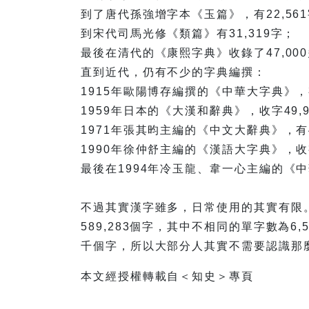
到了唐代孫強增字本《玉篇》，有22,56
到宋代司馬光修《類篇》有31,319字；
最後在清代的《康熙字典》收錄了47,00
直到近代，仍有不少的字典編撰：
1915年歐陽博存編撰的《中華大字典》，有
1959年日本的《大漢和辭典》，收字49,9
1971年張其昀主編的《中文大辭典》，有4
1990年徐仲舒主編的《漢語大字典》，收字
最後在1994年冷玉龍、韋一心主編的《中
不過其實漢字雖多，日常使用的其實有限
589,283個字，其中不相同的單字數為6
千個字，所以大部分人其實不需要認識那
本文經授權轉載自＜知史＞專頁