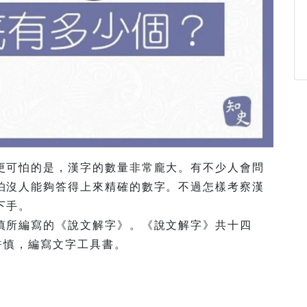
更可怕的是，漢字的數量非常龐大。有不少人會問
怕沒人能夠答得上來精確的數字。不過怎樣考察漢
下手。
慎所編寫的《說文解字》。《說文解字》共十四
照許慎，編寫文字工具書。