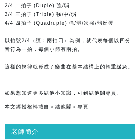
2/4 二拍子 (Duple) 強/弱⠀
3/4 三拍子 (Triple) 強/中/弱⠀
4/4 四拍子 (Quadruple) 強/弱/次強/弱反覆⠀
以拍號2/4（讀：兩拍四）為例，就代表每個以四分
音符為一拍，每個小節有兩拍。⠀
這樣的規律就形成了樂曲在基本結構上的輕重緩急。
⠀
如果想知道更多結他小知識，可到結他闢專頁。
本文經授權轉載自＜結他闢＞專頁
老師簡介