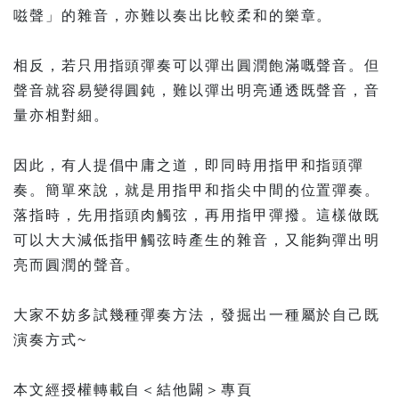
嗞聲」的雜音，亦難以奏出比較柔和的樂章。⠀
相反，若只用指頭彈奏可以彈出圓潤飽滿嘅聲音。但
聲音就容易變得圓鈍，難以彈出明亮通透既聲音，音
量亦相對細。⠀
⠀
因此，有人提倡中庸之道，即同時用指甲和指頭彈
奏。簡單來說，就是用指甲和指尖中間的位置彈奏。
落指時，先用指頭肉觸弦，再用指甲彈撥。這樣做既
可以大大減低指甲觸弦時產生的雜音，又能夠彈出明
亮而圓潤的聲音。⠀
⠀
大家不妨多試幾種彈奏方法，發掘出一種屬於自己既
演奏方式~
本文經授權轉載自＜結他闢＞專頁