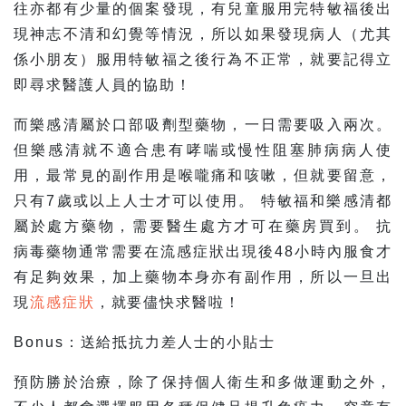
往亦都有少量的個案發現，有兒童服用完特敏福後出
現神志不清和幻覺等情況，所以如果發現病人（尤其
係小朋友）服用特敏福之後行為不正常，就要記得立
即尋求醫護人員的協助！
而樂感清屬於口部吸劑型藥物，一日需要吸入兩次。
但樂感清就不適合患有哮喘或慢性阻塞肺病病人使
用，最常見的副作用是喉嚨痛和咳嗽，但就要留意，
只有7歲或以上人士才可以使用。 特敏福和樂感清都
屬於處方藥物，需要醫生處方才可在藥房買到。 抗
病毒藥物通常需要在流感症狀出現後48小時內服食才
有足夠效果，加上藥物本身亦有副作用，所以一旦出
現
流感症狀
，就要儘快求醫啦！
Bonus：送給抵抗力差人士的小貼士
預防勝於治療，除了保持個人衛生和多做運動之外，