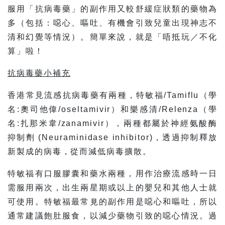
服用「抗病毒藥」的副作用又較舒緩症狀類的藥物為
多（包括：噁心、嘔吐、有機會引致兒童出現神志不
清和幻覺等情況）。簡單來說，就是「唔抵玩／不化
算」啦！
抗病毒藥小補充
香港常見流感抗病毒藥有兩種，特敏福/Tamiflu（學
名:奧司他偉/oseltamivir）和樂感清/Relenza（學
名:扎那米韋/zanamivir），兩種都屬於神經氨酸酶
抑制劑 (Neuraminidase inhibitor)，透過抑制釋放
新製成的病毒，從而減低病毒擴散。
特敏福有口服膠囊和藥水兩種，用作治療流感時一日
需服用兩次，出生兩星期或以上的嬰兒和其他人士就
可使用。特敏福最常見的副作用是噁心和嘔吐，所以
通常建議飽肚服食，以減少藥物引致的噁心情況。過