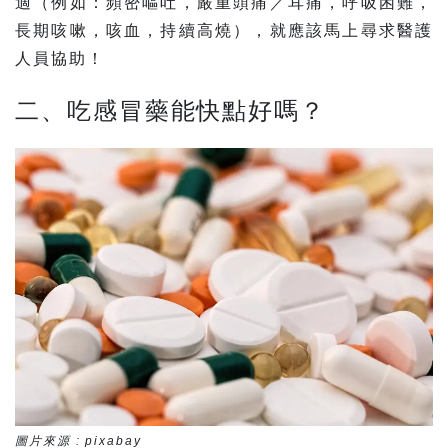
適（例如：頻密嘔吐，嚴重頭痛／耳痛，呼吸困難，
長期咳嗽，咳血，持續高燒），就應該馬上尋求醫護
人員協助！
二、吃感冒藥能快點好嗎？
圖片來源 : pixabay