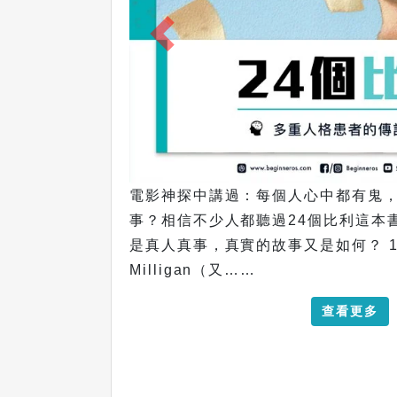
「.. .-.. --- ...- . -.-- --- 
亂講的，真的有點意思的。 摩斯密碼（M
少人都有聽過，是一種最基本和常用
查看更多