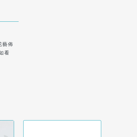
花藝佈
如看