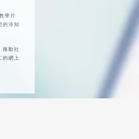
的教學片
型的冷知
，推動社
二的網上