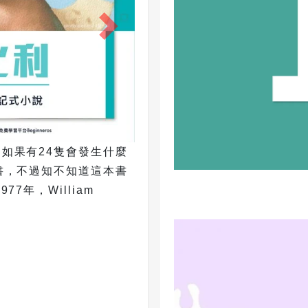
..-」，知不知這句是什麼意思？不是
orse Code）相信不
的電……