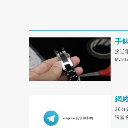
手錶
接近零
Ma
網
20分
課堂