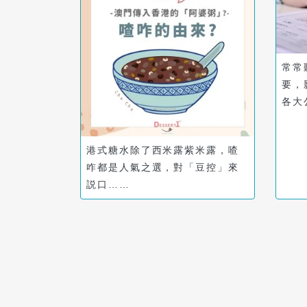
常常
要，
各大
港式糖水除了西米露紫米露，喳
咋都是人氣之選，對「豆控」來
説口……