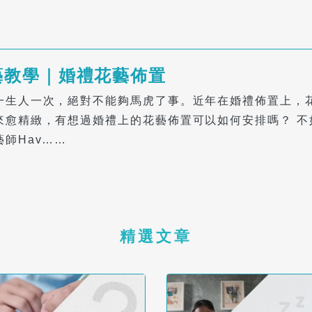
藝教學｜婚禮花藝佈置
一生人一次，絕對不能夠馬虎了事。近年在婚禮佈置上，
來愈精緻，有想過婚禮上的花藝佈置可以如何安排嗎？ 不
藝師Hav……
精選文章