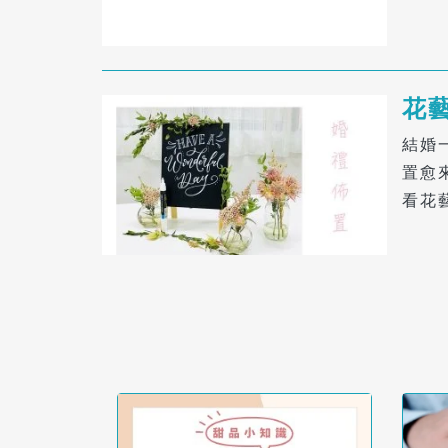
花
結婚
置愈
看花