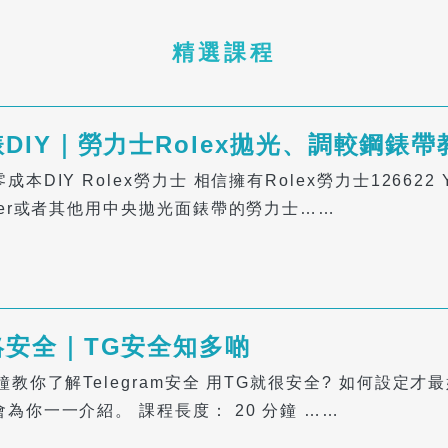
精選課程
DIY｜勞力士Rolex拋光、調較鋼錶帶
成本DIY Rolex勞力士 相信擁有Rolex勞力士126622 Y
ster或者其他用中央拋光面錶帶的勞力士……
絡安全｜TG安全知多啲
鐘教你了解Telegram安全 用TG就很安全? 如何設定才最
會為你一一介紹。 課程長度： 20 分鐘 ……