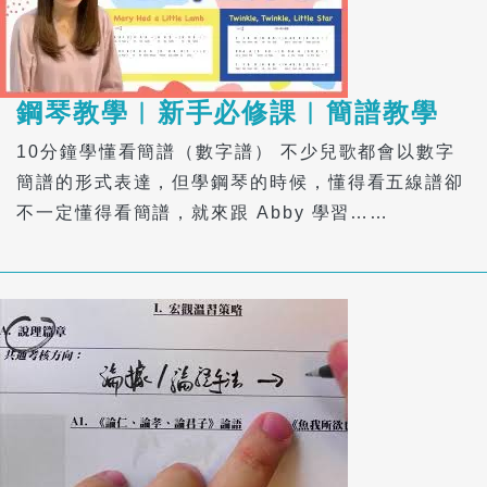
鋼琴教學︱新手必修課︱簡譜教學
10分鐘學懂看簡譜（數字譜） 不少兒歌都會以數字
簡譜的形式表達，但學鋼琴的時候，懂得看五線譜卻
不一定懂得看簡譜，就來跟 Abby 學習……